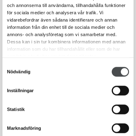
och annonserna till användarna, tillhandahålla funktioner
för sociala medier och analysera vår trafik. Vi
Civilrätt & avtalsrätt
vidarebefordrar även sådana identifierare och annan
information från din enhet till de sociala medier och
Har du fått en faktura som är felaktig? Ofta
annons- och analysföretag som vi samarbetar med.
uppstår en tvist genom att en faktura
Dessa kan i sin tur kombinera informationen med annan
information som du har tillhandahållit eller som de har
bestrids.
samlat in när du har använt deras tjänster.
Samtyckesval
Nödvändig
Inställningar
Statistik
Marknadsföring