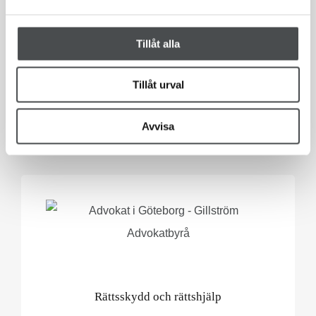
Socialrätt
Advokatbyrån åtar sig uppdrag som ombud
Tillåt alla
vid tvångsomhändertaganden av unga
Tillåt urval
(LVU).
Avvisa
Rättsskydd och rättshjälp