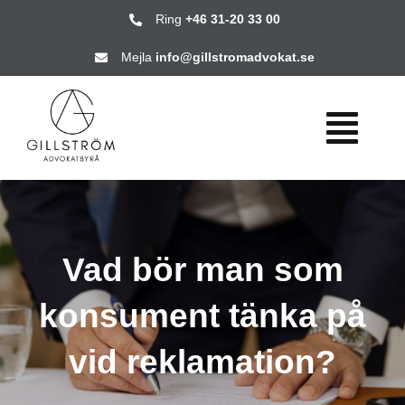
Fortsätt
Ring
+46 31-20 33 00
till
Mejla
info@gillstromadvokat.se
innehållet
Togg
Navi
HEM
Vad bör man som
VÅRA TJÄNSTER
konsument tänka på
FRÅGOR & SVAR
vid reklamation?
OM OSS