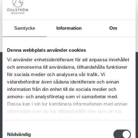
konsument riktar mot en advokat i anledning av utförda
KONTAKT
tjänster. Mer information finns
Samtycke
Information
Om
på
www.advokatsamfundet.se/konsumenttvistnamnden
Denna webbplats använder cookies
Vi använder enhetsidentifierare för att anpassa innehållet
och annonserna till användarna, tillhandahålla funktioner
för sociala medier och analysera vår trafik. Vi
vidarebefordrar även sådana identifierare och annan
information från din enhet till de sociala medier och
annons- och analysföretag som vi samarbetar med.
Kontakt
Dessa kan i sin tur kombinera informationen med annan
information som du har tillhandahållit eller som de har
Ring
+46 31-20 33 00
samlat in när du har använt deras tjänster.
Mejla
info@gillstromadvokat.se
Samtyckesval
Nödvändig