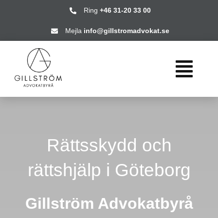
Fortsätt
Ring
+46 31-20 33 00
till
Mejla
info@gillstromadvokat.se
innehållet
Togg
Navi
HEM
Rättsskydd och
VÅRA TJ
rättshjälp i Göteborg
FRÅGOR 
Gillström Advokatbyrå
OM OSS