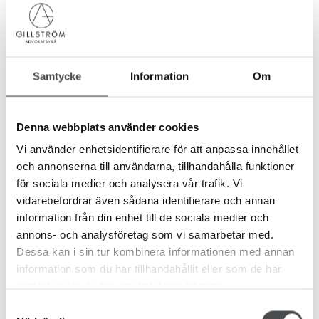
under ett visst inkomsttak och om ärendet omfattas av
rättshjälpslagen. Det är främst frågans art som avgör
om rättshjälp kan beviljas.
Samtycke
Information
Om
En advokat kan hjälpa till med ansökan om rättshjälp
antingen hos Rättshjälpsmyndigheten eller via domstol
Denna webbplats använder cookies
om ett mål redan pågår. Rättshjälp fungerar på
Vi använder enhetsidentifierare för att anpassa innehållet
liknande sätt som rättsskydd men med andra
och annonserna till användarna, tillhandahålla funktioner
prövningsgrunder och villkor.
för sociala medier och analysera vår trafik. Vi
vidarebefordrar även sådana identifierare och annan
information från din enhet till de sociala medier och
Kontakta oss om rättshjälp eller
annons- och analysföretag som vi samarbetar med.
rättsskydd i Göteborg
Dessa kan i sin tur kombinera informationen med annan
information som du har tillhandahållit eller som de har
Om du står inför en tvist och vill veta om du har rätt till
samlat in när du har använt deras tjänster.
rättsskydd eller rättshjälp i Göteborg är Gillström
Samtyckesval