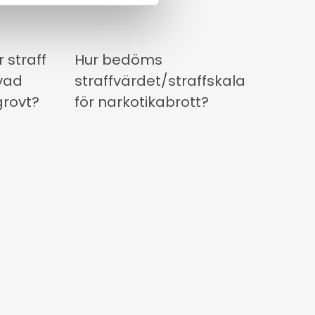
 straff
Hur bedöms
vad
straffvärdet/straffskala
grovt?
för narkotikabrott?