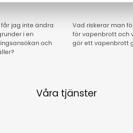
 får jag inte ändra
Vad riskerar man för
runder i en
för vapenbrott och 
ingsansökan och
gör ett vapenbrott 
ller?
Våra tjänster