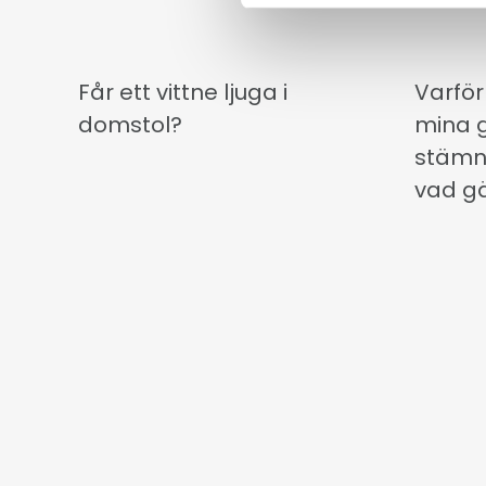
Får ett vittne ljuga i
Varför
domstol?
mina g
stämn
vad gä