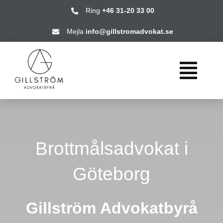
Fortsätt
Ring
+46 31-20 33 00
till
Mejla
info@gillstromadvokat.se
innehållet
Togg
Navi
HEM
Brottmålsadvokat i
VÅRA TJ
Göteborg
FRÅGOR 
Gillström Advokatbyrå
OM OSS