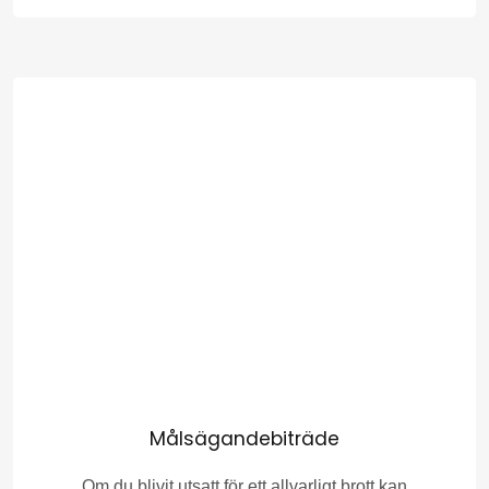
Målsägandebiträde
Om du blivit utsatt för ett allvarligt brott kan