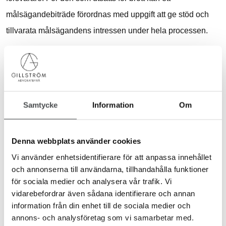
målsägandebiträde förordnas med uppgift att ge stöd och
tillvarata målsägandens intressen under hela processen.
Särskild företrädare för barn
Gillström Advokatbyrå åtar sig även uppdrag som särskild
Samtycke
Information
Om
företrädare för barn. En särskild företrädare förordnas när
vårdnadshavare är misstänkt för brott mot barnet eller när
Denna webbplats använder cookies
det finns risk att barnets rätt inte tillvaratas på grund av
Vi använder enhetsidentifierare för att anpassa innehållet
relation till den misstänkte. Uppdraget syftar till att
och annonserna till användarna, tillhandahålla funktioner
säkerställa barnets rättigheter och skapa bästa möjliga
för sociala medier och analysera vår trafik. Vi
vidarebefordrar även sådana identifierare och annan
förutsättningar för en rättvis utredning.
information från din enhet till de sociala medier och
annons- och analysföretag som vi samarbetar med.