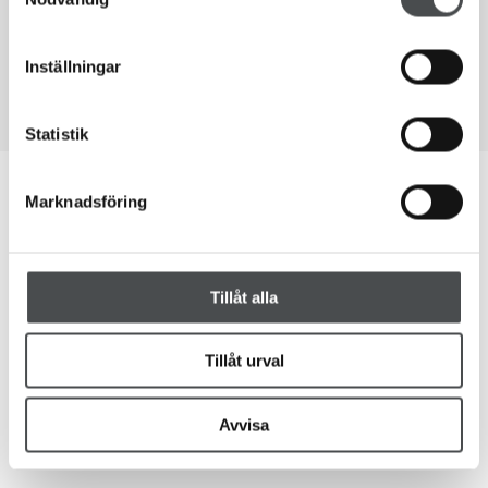
Inställningar
Statistik
God advokatsed
Marknadsföring
Advokatens arbete är en viktig del för att enskilda ska kunna
tillvarata sina fri-och rättigheter och har därför en särskild
Tillåt alla
ställning och ett särskilt ansvar i ett fungerande
rättssamhälle. En klient ska kunna lita på den juridiska
Tillåt urval
rådgivningen som de ges av sin advokat. I sin verksamhet
måste därför god advokatsed följas. Advokatsamfundet tar
Avvisa
fram vägledande regler för god advokatsed.