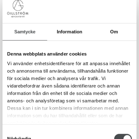
Samtycke
Information
Om
Denna webbplats använder cookies
Rättsskydd och rättshjälp
Vi använder enhetsidentifierare för att anpassa innehållet
En tvist förknippas av många med höga
och annonserna till användarna, tillhandahålla funktioner
för sociala medier och analysera vår trafik. Vi
kostnader. Som huvudregel gäller, vid tvist i
vidarebefordrar även sådana identifierare och annan
domstol, att den som förlorar målet utöver sina
information från din enhet till de sociala medier och
egna kostnader även får betala motpartens
annons- och analysföretag som vi samarbetar med.
Dessa kan i sin tur kombinera informationen med annan
kostnader.
information som du har tillhandahållit eller som de har
samlat in när du har använt deras tjänster.
LÄS MER OM RÄTTSHJÄLP
Samtyckesval
Nödvändig